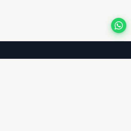
Entreprise
À propos
Blog Moto
FAQ
Contact
Devenir revendeur
Votre spécialiste pièces et équipements
moto en ligne. Livraison 48h en Belgique,
France et Europe.