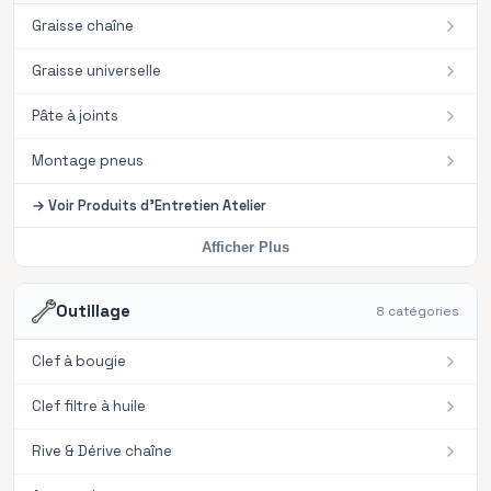
Graisse chaîne
Graisse universelle
Pâte à joints
Montage pneus
→
Voir
Produits d'Entretien Atelier
Afficher Plus
Outillage
8
catégories
Clef à bougie
Clef filtre à huile
OUTILS
Rive & Dérive chaîne
Choisissez une sous-catégorie