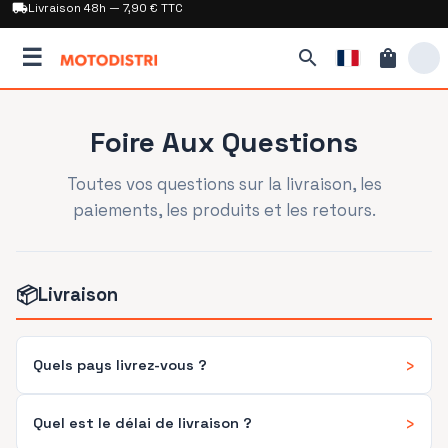
local_shipping
Livraison 48h — 7,90 € TTC
☰
search
shopping_bag
Foire Aux Questions
Toutes vos questions sur la livraison, les
paiements, les produits et les retours.
📦
Livraison
›
Quels pays livrez-vous ?
›
Quel est le délai de livraison ?